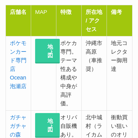
店舗名
MAP
特徴
所在地
備考
/ アク
セス
ポケモ
ポケカ
沖縄市
地元コ
地
ンカー
専門。
高原
レクタ
図
ド専門
テーマ
（車推
ー御用
店
性ある
奨）
達
Ocean
構成や
泡瀬店
中身が
高評
価。
ガチャ
オリパ
北中城
衝動買
地
ガチャ
自販機
村（ラ
い狙い
図
の森
あり。
イカム
のオリ