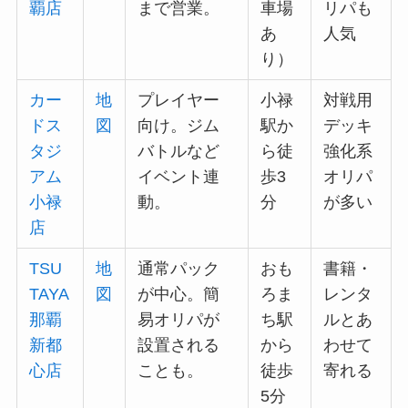
覇店
まで営業。
車場
リパも
あ
人気
り）
カー
地
プレイヤー
小禄
対戦用
ドス
図
向け。ジム
駅か
デッキ
タジ
バトルなど
ら徒
強化系
アム
イベント連
歩3
オリパ
小禄
動。
分
が多い
店
TSU
地
通常パック
おも
書籍・
TAYA
図
が中心。簡
ろま
レンタ
那覇
易オリパが
ち駅
ルとあ
新都
設置される
から
わせて
心店
ことも。
徒歩
寄れる
5分