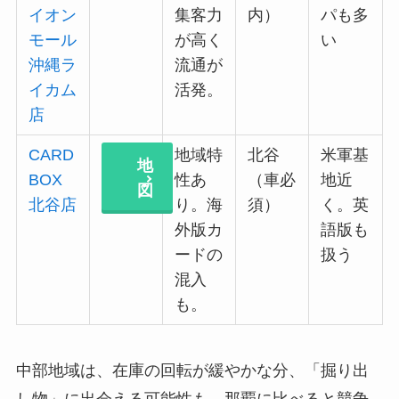
イオン
集客力
内）
パも多
モール
が高く
い
沖縄ラ
流通が
イカム
活発。
店
CARD
地域特
北谷
米軍基
地
BOX
性あ
（車必
地近
図
北谷店
り。海
須）
く。英
外版カ
語版も
ードの
扱う
混入
も。
中部地域は、在庫の回転が緩やかな分、「掘り出