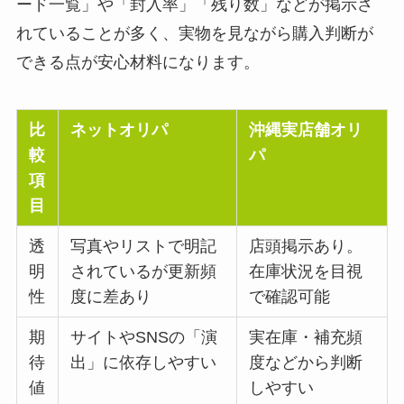
ード一覧」や「封入率」「残り数」などが掲示さ
れていることが多く、実物を見ながら購入判断が
できる点が安心材料になります。
比
ネットオリパ
沖縄実店舗オリ
較
パ
項
目
透
写真やリストで明記
店頭掲示あり。
明
されているが更新頻
在庫状況を目視
性
度に差あり
で確認可能
期
サイトやSNSの「演
実在庫・補充頻
待
出」に依存しやすい
度などから判断
値
しやすい