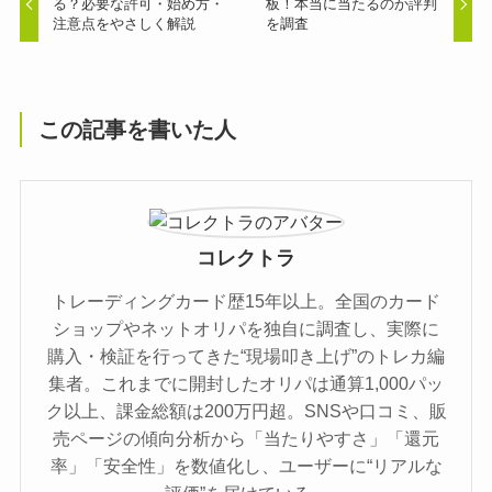
る？必要な許可・始め方・
板！本当に当たるのか評判
注意点をやさしく解説
を調査
この記事を書いた人
コレクトラ
トレーディングカード歴15年以上。全国のカード
ショップやネットオリパを独自に調査し、実際に
購入・検証を行ってきた“現場叩き上げ”のトレカ編
集者。これまでに開封したオリパは通算1,000パッ
ク以上、課金総額は200万円超。SNSや口コミ、販
売ページの傾向分析から「当たりやすさ」「還元
率」「安全性」を数値化し、ユーザーに“リアルな