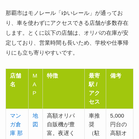
那覇市はモノレール「ゆいレール」が通ってお
り、車を使わずにアクセスできる店舗が多数存在
します。とくに以下の店舗は、オリパの在庫が安
定しており、営業時間も長いため、学校や仕事帰
りにも立ち寄りやすいです。
店舗
M
特徴
最寄
備考
名
A
駅 /
P
アク
セス
マン
地
高額オリパ
車推
5,000
ガ倉
図
自販機が豊
奨
円台の
庫 那
富。夜遅く
（駐
高額オ