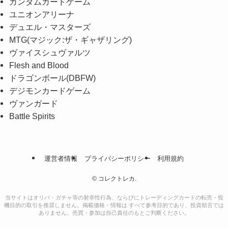
ガンダムカードゲーム
ユニオンアリーナ
デュエル・マスターズ
MTG(マジック:ザ・ギャザリング)
ヴァイスシュヴァルツ
Flesh and Blood
ドラゴンボール(DBFW)
デジモンカードゲーム
ヴァンガード
Battle Spirits
運営者情報
プライバシーポリシー
利用規約
©
コレクトレカ.
当サイトはオリパ・ガチャ等の射幸性行為、ならびにトレーディングカードの転売・投
機目的の取引を推奨しません。掲載価格・情報は すべて参考目的であり、投資助言では
ありません。売買・参加は自己責任のもとご判断ください。