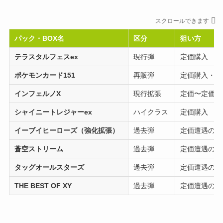
スクロールできます
パック・BOX名
区分
狙い方
テラスタルフェスex
現行弾
定価購入
ポケモンカード151
再販弾
定価購入・未
インフェルノX
現行拡張
定価〜定価＋
シャイニートレジャーex
ハイクラス
定価購入
イーブイヒーローズ（強化拡張）
過去弾
定価遭遇のみ
蒼空ストリーム
過去弾
定価遭遇のみ
タッグオールスターズ
過去弾
定価遭遇のみ
THE BEST OF XY
過去弾
定価遭遇のみ