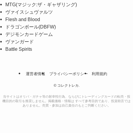
MTG(マジック:ザ・ギャザリング)
ヴァイスシュヴァルツ
Flesh and Blood
ドラゴンボール(DBFW)
デジモンカードゲーム
ヴァンガード
Battle Spirits
運営者情報
プライバシーポリシー
利用規約
©
コレクトレカ.
当サイトはオリパ・ガチャ等の射幸性行為、ならびにトレーディングカードの転売・投
機目的の取引を推奨しません。掲載価格・情報は すべて参考目的であり、投資助言では
ありません。売買・参加は自己責任のもとご判断ください。