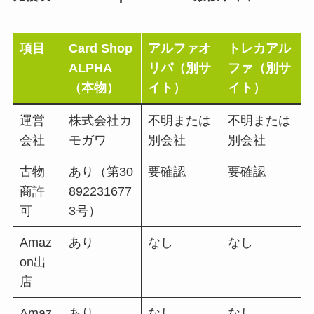
項目
Card Shop
アルファオ
トレカアル
ALPHA
リパ（別サ
ファ（別サ
（本物）
イト）
イト）
運営
株式会社カ
不明または
不明または
会社
モガワ
別会社
別会社
古物
あり（第30
要確認
要確認
商許
892231677
可
3号）
Amaz
あり
なし
なし
on出
店
Amaz
あり
なし
なし