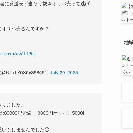
選者に発送せず当たり抜きオリパ売って逃げ
てオリパ売るんですか？
地
://t.co/mAcVT12itf
qhTZ0X5y398461)
July 20, 2025
取りました。
3 の33333記念袋 、3333円オリパ、5000円
…
いもしませんでした😢