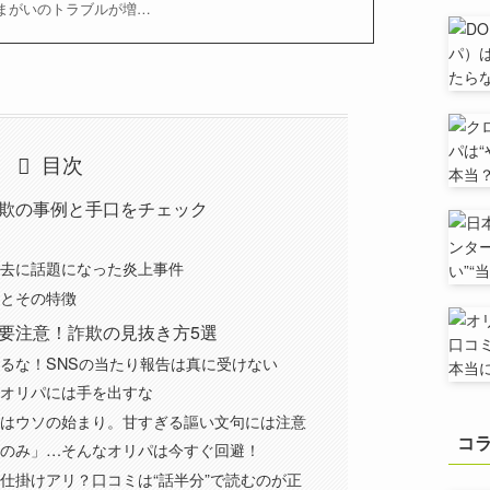
まがいのトラブルが増…
目次
欺の事例と手口をチェック
去に話題になった炎上事件
とその特徴
要注意！詐欺の見抜き方5選
るな！SNSの当たり報告は真に受けない
オリパには手を出すな
はウソの始まり。甘すぎる謳い文句には注意
コ
のみ」…そんなオリパは今すぐ回避！
仕掛けアリ？口コミは“話半分”で読むのが正