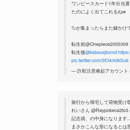
ワンピースカード1年分当
たのによく出てこれるねw
🦆が集まったらまた鍵かけ
転生前@Onepiece2055309
転生後
@ksbsusjbxmd
https
pic.twitter.com/3tO4m0kSu6
— 詐欺注意喚起アカウント (@B
旅行から帰宅して荷物受け
れいさん @Raypokeca2to
記念袋、の中身になります
まさかこんな形になるとは思