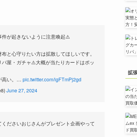
件が起きないように注意喚起⚠️
財布と心守りたい方は拡散してほしいです。
パ屋・ガチャ⚠️大概が当たりカードはポッ
拡
が高い。…
pic.twitter.com/igFTmPj2gd
e8)
June 27, 2024
てくださいおじさんがプレゼント企画やって