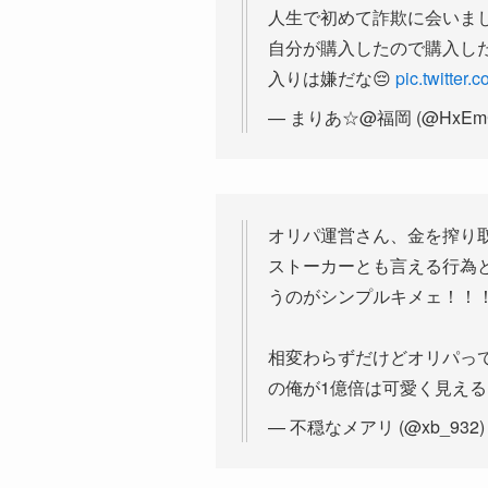
人生で初めて詐欺に会いま
自分が購入したので購入し
入りは嫌だな😔
pic.twitter
— まりあ☆@福岡 (@HxEm
オリパ運営さん、金を搾り
ストーカーとも言える行為
うのがシンプルキメェ！！
相変わらずだけどオリパっ
の俺が1億倍は可愛く見え
— 不穏なメアリ (@xb_932