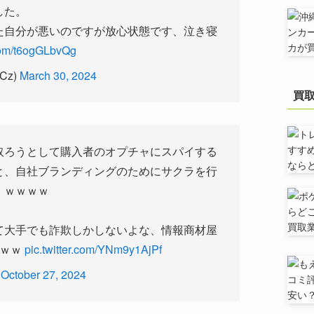
した。
た自分が悪いのですが放心状態です、泣き寝
.com/t6ogGLbvQg
Cz)
March 30, 2024
買
取ろうとして購入者のオプチャにスパイする
と、自社ブランディングのためにサクラを行
！ｗｗｗｗ
て大手でも詐欺しかしないよな、情報商材屋
るｗｗ
pic.twitter.com/YNm9y1AjPf
)
October 27, 2024