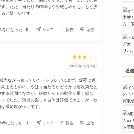
です。ただ、当たりの確率はやや厳しめかも。もう少
えると嬉しいです。
🚩
💬
参考になった
0
報告
返信
シェア
★
★
★
☆
☆
2025年12月23日
拡
、残念ながら狙っていたトップレアは出ず、爆死に近
は高まるものの、やはり当たるかどうかは運次第だと
中する時間帯なのか、終始サイトの動作が重く感じ
レスでした。演出の楽しさ自体は評価できますが、欲
回は満足度が低いです。
🚩
💬
参考になった
1
報告
返信
シェア