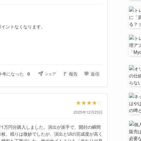
ポイントなくなります。
🚩
💬
参考になった
0
報告
返信
シェア
★
★
★
★
☆
2025年12月23日
で1万円分購入しました。演出が派手で、開封の瞬間
1枚、残りは微妙でしたが、演出とUIの完成度が高く
、梱包も丁寧でした。他のサイトよりも「当たりの見