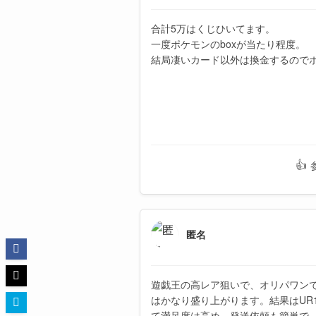
合計5万はくじひいてます。
一度ポケモンのboxが当たり程度。
結局凄いカード以外は換金するので
👍
匿名
遊戯王の高レア狙いで、オリパワン
はかなり盛り上がります。結果はUR
て満足度は高め。発送依頼も簡単で