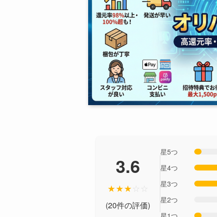
星5つ
3.6
星4つ
星3つ
★
★
★
☆
☆
星2つ
(20件の評価)
星1つ