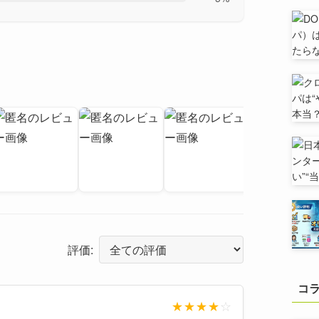
評価:
コ
★
★
★
★
☆