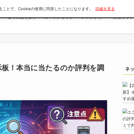
ることで、Cookieの使用に同意したことになります。
詳細を見る
索
近くの店を探す
カードショップ
ネットオリパ
買取サイト
示板！本当に当たるのか評判を調
ネ