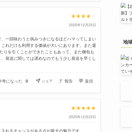
★
★
★
★
☆
2025年12月23日
で、一回味わうと病みつきになるほどハマってしまい
地
。これだけも利用する価値が大いにあります。また還
当たりを引くことができたこともあって、また梱包も
し、発送に関しては遅めなのでもう少し発送を早くし
🚩
💬
参考になった
0
報告
返信
シェア
★
★
★
★
★
2025年12月23日
に入れるチャンスがある点が最大の魅力です。